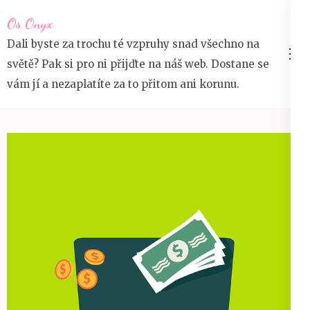
Přeskočit
Os Onyx
na
Dali byste za trochu té vzpruhy snad všechno na
obsah
světě? Pak si pro ni přijďte na náš web. Dostane se
(stiskněte
vám jí a nezaplatíte za to přitom ani korunu.
Enter)