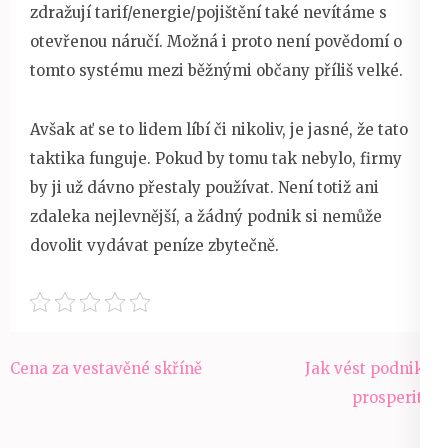
zdražují tarif/energie/pojištění také nevítáme s
otevřenou náručí. Možná i proto není povědomí o
tomto systému mezi běžnými občany příliš velké.
Avšak ať se to lidem líbí či nikoliv, je jasné, že tato
taktika funguje. Pokud by tomu tak nebylo, firmy
by ji už dávno přestaly používat. Není totiž ani
zdaleka nejlevnější, a žádný podnik si nemůže
dovolit vydávat peníze zbytečně.
Navigace
Cena za vestavěné skříně
Jak vést podnik k
pro
prosperitě?
příspěvek