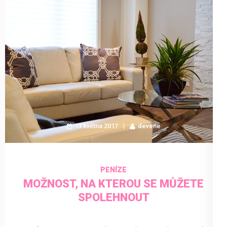
13 května 2017
devene
PENÍZE
MOŽNOST, NA KTEROU SE MŮŽETE
SPOLEHNOUT