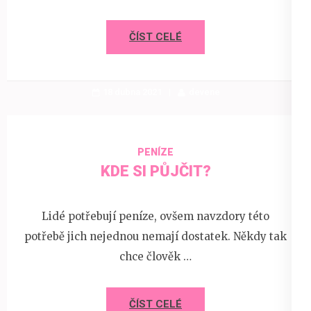
ČÍST CELÉ
18 dubna 2021
devene
PENÍZE
KDE SI PŮJČIT?
Lidé potřebují peníze, ovšem navzdory této
potřebě jich nejednou nemají dostatek. Někdy tak
chce člověk …
ČÍST CELÉ