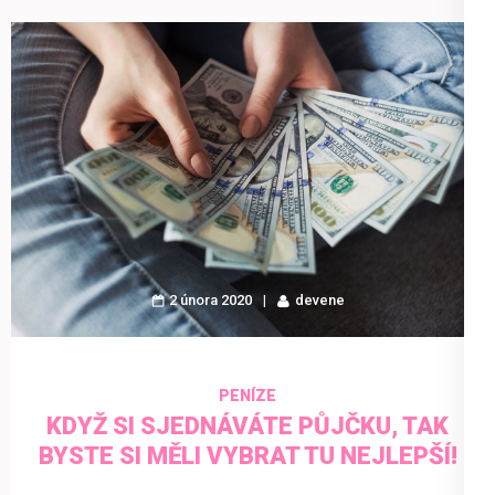
2 února 2020
devene
PENÍZE
KDYŽ SI SJEDNÁVÁTE PŮJČKU, TAK
BYSTE SI MĚLI VYBRAT TU NEJLEPŠÍ!