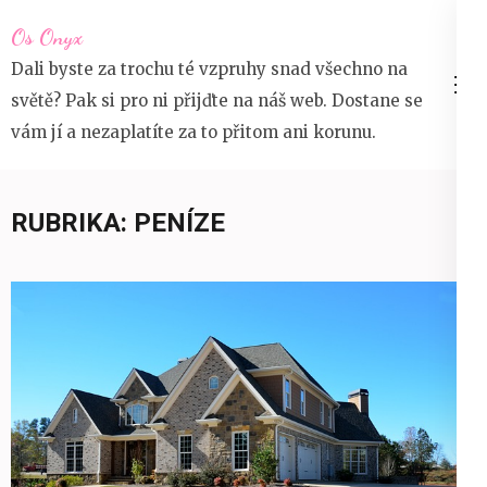
Přeskočit
Os Onyx
na
Dali byste za trochu té vzpruhy snad všechno na
obsah
světě? Pak si pro ni přijďte na náš web. Dostane se
(stiskněte
vám jí a nezaplatíte za to přitom ani korunu.
Enter)
RUBRIKA:
PENÍZE