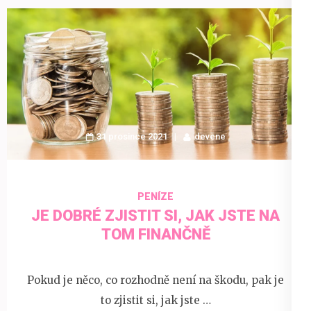
31 prosince 2021
devene
PENÍZE
JE DOBRÉ ZJISTIT SI, JAK JSTE NA
TOM FINANČNĚ
Pokud je něco, co rozhodně není na škodu, pak je
to zjistit si, jak jste …