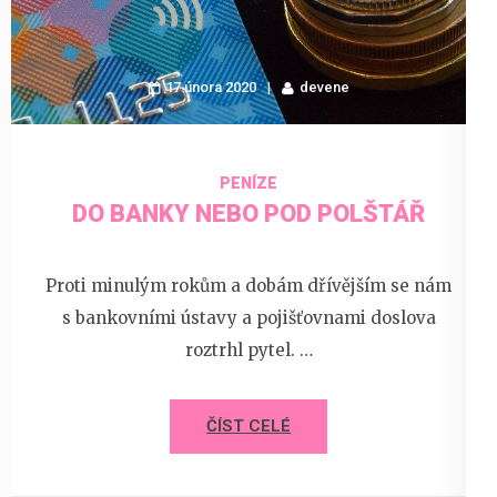
17 února 2020
devene
PENÍZE
DO BANKY NEBO POD POLŠTÁŘ
Proti minulým rokům a dobám dřívějším se nám
s bankovními ústavy a pojišťovnami doslova
roztrhl pytel. …
ČÍST CELÉ