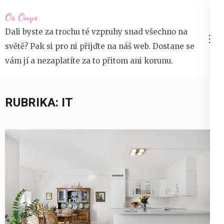
Přeskočit
Os Onyx
na
Dali byste za trochu té vzpruhy snad všechno na
obsah
světě? Pak si pro ni přijďte na náš web. Dostane se
(stiskněte
vám jí a nezaplatíte za to přitom ani korunu.
Enter)
RUBRIKA:
IT