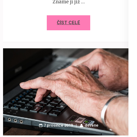
Známe ji již …
ČÍST CELÉ
7 prosince 2019
devene