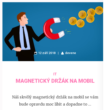
12 září 2018
devene
IT
MAGNETICKÝ DRŽÁK NA MOBIL
Náš skvělý magnetický držák na mobil se vám
bude opravdu moc líbit a dopadne to …