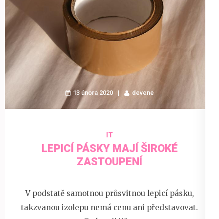
13 února 2020
devene
IT
LEPICÍ PÁSKY MAJÍ ŠIROKÉ
ZASTOUPENÍ
V podstatě samotnou průsvitnou lepicí pásku,
takzvanou izolepu nemá cenu ani představovat.