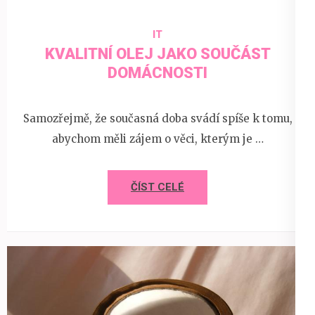
IT
KVALITNÍ OLEJ JAKO SOUČÁST
DOMÁCNOSTI
Samozřejmě, že současná doba svádí spíše k tomu,
abychom měli zájem o věci, kterým je …
ČÍST CELÉ