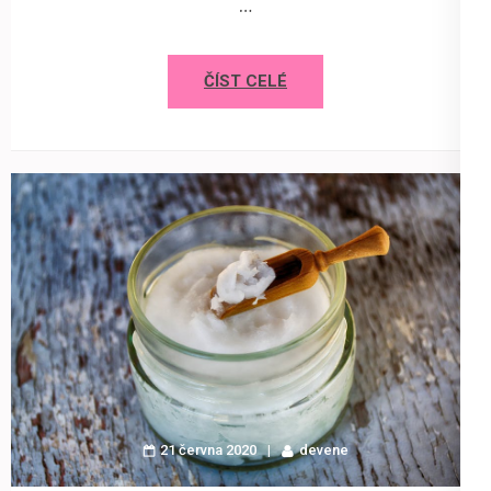
…
ČÍST CELÉ
21 června 2020
devene