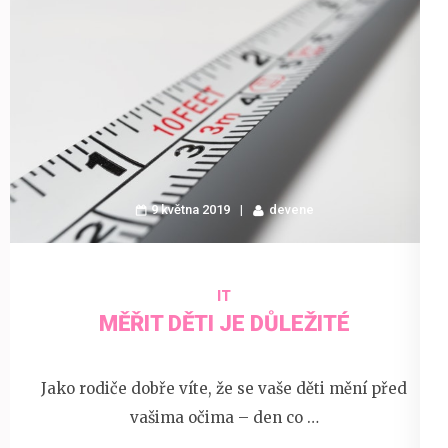
9 května 2019
devene
IT
MĚŘIT DĚTI JE DŮLEŽITÉ
Jako rodiče dobře víte, že se vaše děti mění před
vašima očima – den co …