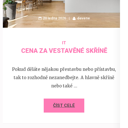
20 ledna 2026
devene
IT
CENA ZA VESTAVĚNÉ SKŘÍNĚ
Pokud děláte nějakou přestavbu nebo přístavbu,
tak to rozhodně nezanedbejte. A hlavně skříně
nebo také …
ČÍST CELÉ