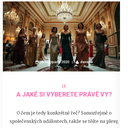
25 listopadu 2020
devene
IT
A JAKÉ SI VYBERETE PRÁVĚ VY?
O čem je tedy konkrétně řeč? Samozřejmě o
společenských událostech, takže se těšte na plesy,