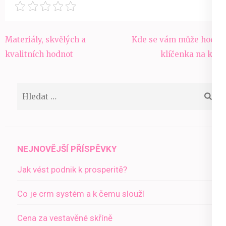
Navigace
Materiály, skvělých a
Kde se vám může hodit
pro
kvalitních hodnot
klíčenka na krk
příspěvek
Vyhledávání
NEJNOVĚJŠÍ PŘÍSPĚVKY
Jak vést podnik k prosperitě?
Co je crm systém a k čemu slouží
Cena za vestavěné skříně