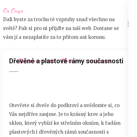
Přeskočit
Os Onyx
na
Dali byste za trochu té vzpruhy snad všechno na
obsah
světě? Pak si pro ni přijďte na náš web. Dostane se
(stiskněte
vám jí a nezaplatíte za to přitom ani korunu.
Enter)
Dřevěné a plastové rámy současnosti
5 července 2025
devene
Nezařazené
Otevřete si dveře do podkroví a uvědomte si, co
Vás nejdříve zaujme. Je to krásný krov a jeho
sklon, který vybízí ke
střešním oknům
, k řadám
plastových i dřevěných rámů současnosti s