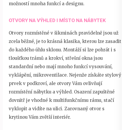
možností mnoha funkcí a designu.
OTVORY NA VÝHLED I MÍSTO NA NÁBYTEK
Otvory rozmístěné v šikminách pravidelně jsou už
zcela běžné, je to krásná klasika, kterou lze zasadit
do každého úhlu sklonu. Montáží si lze pohrát i s
tloušťkou trámů a krokví, střešní okna jsou
standardní nebo mají mnoho funkcí vysouvání,
vyklápění, mikroventilace. Nejenže získáte stylový
prvek v podkroví, ale otvory Vám ovlivňují
rozmístění nábytku a výhled. Osazení zapuštěné
dovnitř je vhodné k multifunkčnímu rámu, stačí
vyklopit a vidíte na ulici. Zarovnaný otvor s
krytinou Vám zvětší interiér.