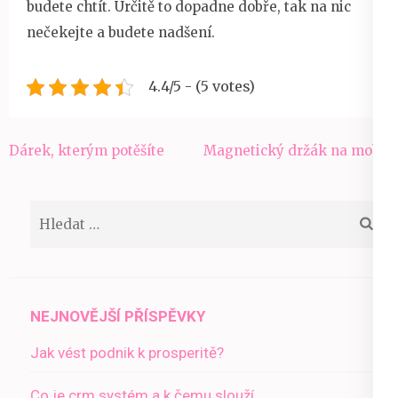
budete chtít. Určitě to dopadne dobře, tak na nic
nečekejte a budete nadšení.
4.4/5 - (5 votes)
Navigace
Dárek, kterým potěšíte
Magnetický držák na mobil
pro
příspěvek
Vyhledávání
NEJNOVĚJŠÍ PŘÍSPĚVKY
Jak vést podnik k prosperitě?
Co je crm systém a k čemu slouží