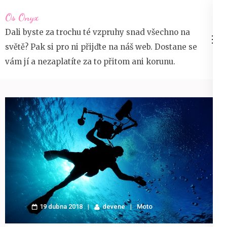
Přeskočit
Os Onyx
na
Dali byste za trochu té vzpruhy snad všechno na
obsah
světě? Pak si pro ni přijďte na náš web. Dostane se
(stiskněte
vám jí a nezaplatíte za to přitom ani korunu.
Enter)
19 dubna 2018
devene
Moto