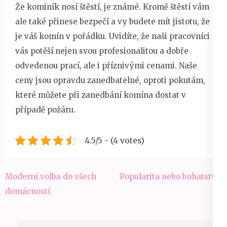
Že kominík nosí štěstí, je známé. Kromě štěstí vám
ale také přinese bezpečí a vy budete mít jistotu, že
je váš komín v pořádku. Uvidíte, že naši pracovníci
vás potěší nejen svou profesionalitou a dobře
odvedenou prací, ale i příznivými cenami. Naše
ceny jsou opravdu zanedbatelné, oproti pokutám,
které můžete při zanedbání komína dostat v
případě požáru.
4.5/5 - (4 votes)
Navigace
Moderní volba do všech
Popularita nebo bohatství?
pro
domácností
příspěvek