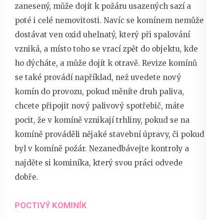
zanesený, může dojít k požáru usazených sazí a
poté i celé nemovitosti. Navíc se komínem nemůže
dostávat ven oxid uhelnatý, který při spalování
vzniká, a místo toho se vrací zpět do objektu, kde
ho dýcháte, a může dojít k otravě.
Revize komínů
se také provádí například, než uvedete nový
komín do provozu, pokud měníte druh paliva,
chcete připojit nový palivový spotřebič, máte
pocit, že v komíně vznikají trhliny, pokud se na
komíně prováděli nějaké stavební úpravy, či pokud
byl v komíně požár. Nezanedbávejte kontroly a
najděte si kominíka, který svou práci odvede
dobře.
POCTIVÝ KOMINÍK