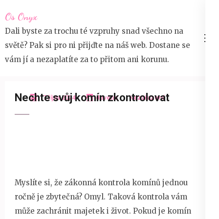
Přeskočit
Os Onyx
na
Dali byste za trochu té vzpruhy snad všechno na
obsah
světě? Pak si pro ni přijďte na náš web. Dostane se
(stiskněte
vám jí a nezaplatíte za to přitom ani korunu.
Enter)
Nechte svůj komín zkontrolovat
17 října 2024
devene
Nezařazené
Myslíte si, že zákonná kontrola komínů jednou
ročně je zbytečná? Omyl. Taková kontrola vám
může zachránit majetek i život. Pokud je komín