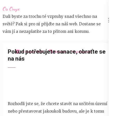
Přeskočit
Os Onyx
na
Dali byste za trochu té vzpruhy snad všechno na
obsah
světě? Pak si pro ni přijďte na náš web. Dostane se
(stiskněte
vám jí a nezaplatíte za to přitom ani korunu.
Enter)
Pokud potřebujete sanace, obraťte se
10 dubna 2024
devene
Nezařazené
na nás
Rozhodli jste se, že chcete stavět na určitém území
nebo přestavovat jakoukoli budovu, ale je k tomu