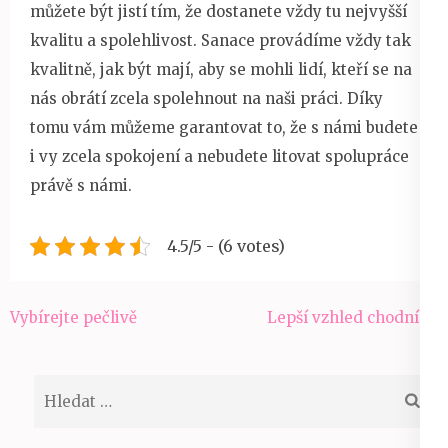
můžete být jistí tím, že dostanete vždy tu nejvyšší
kvalitu a spolehlivost. Sanace provádíme vždy tak
kvalitně, jak být mají, aby se mohli lidí, kteří se na
nás obrátí zcela spolehnout na naši práci. Díky
tomu vám můžeme garantovat to, že s námi budete
i vy zcela spokojení a nebudete litovat spolupráce
právě s námi.
4.5/5 - (6 votes)
Navigace
Vybírejte pečlivě
Lepší vzhled chodníků
pro
příspěvek
Vyhledávání