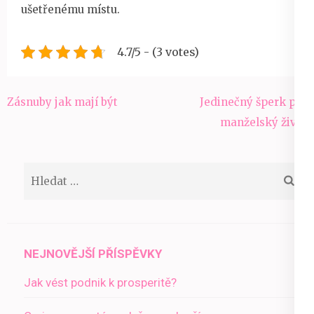
ušetřenému místu.
4.7/5 - (3 votes)
Navigace
Zásnuby jak mají být
Jedinečný šperk pro
pro
manželský život
příspěvek
Vyhledávání
NEJNOVĚJŠÍ PŘÍSPĚVKY
Jak vést podnik k prosperitě?