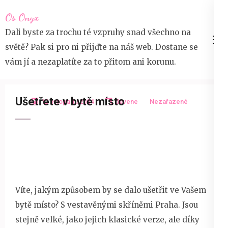
Přeskočit
Os Onyx
na
Dali byste za trochu té vzpruhy snad všechno na
obsah
světě? Pak si pro ni přijďte na náš web. Dostane se
(stiskněte
vám jí a nezaplatíte za to přitom ani korunu.
Enter)
Ušetřete v bytě místo
12 listopadu 2024
devene
Nezařazené
Víte, jakým způsobem by se dalo ušetřit ve Vašem
bytě místo? S
vestavěnými skříněmi Praha
. Jsou
stejně velké, jako jejich klasické verze, ale díky