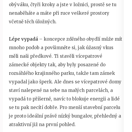
obýváku, čtyři kroky a jste v ložnici, prostě se tu
nenaběháte a máte při ruce veškeré prostory
včetně těch úložných.
Lépe vypadá
– koncepce zděného obydlí může mít
mnoho podob a povšimněte si, jak úžasný vkus
měli naši předkové. Ti stavěli vícepatrové
zámecké objekty tak, aby byly posazené do
rozsáhlého krajinného parku, takže tam zámek
vypadal jako šperk. Ale dnes se vícepatrové domy
staví nalepené na sebe na malých parcelách, a
vypadá to příšerně, navíc to blokuje energii a lidé
se tu pak necítí dobře. Pro menší stavební parcelu
je proto ideální právě nízký bungalov, přehledný a
atraktivní již na první pohled.