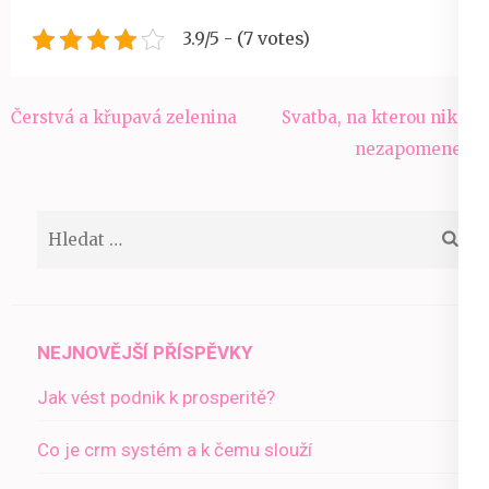
3.9/5 - (7 votes)
Navigace
Čerstvá a křupavá zelenina
Svatba, na kterou nikdy
pro
nezapomenete
příspěvek
Vyhledávání
NEJNOVĚJŠÍ PŘÍSPĚVKY
Jak vést podnik k prosperitě?
Co je crm systém a k čemu slouží