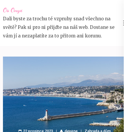
Přeskočit
Os Onyx
na
Dali byste za trochu té vzpruhy snad všechno na
obsah
světě? Pak si pro ni přijďte na náš web. Dostane se
(stiskněte
vám jí a nezaplatíte za to přitom ani korunu.
Enter)
22 prosince 2023
devene
Zahrada a dům