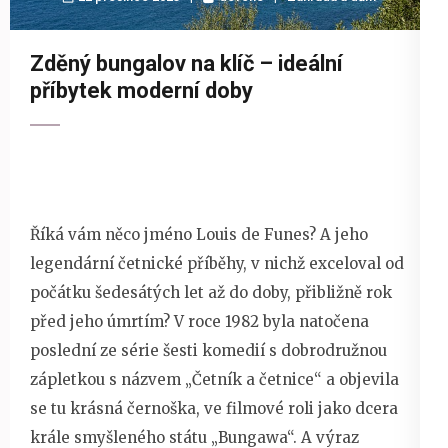
Zděný bungalov na klíč – ideální
příbytek moderní doby
Říká vám něco jméno Louis de Funes? A jeho
legendární četnické příběhy, v nichž exceloval od
počátku šedesátých let až do doby, přibližně rok
před jeho úmrtím? V roce 1982 byla natočena
poslední ze série šesti komedií s dobrodružnou
zápletkou s názvem „Četník a četnice“ a objevila
se tu krásná černoška, ve filmové roli jako dcera
krále smyšleného státu „Bungawa“. A výraz