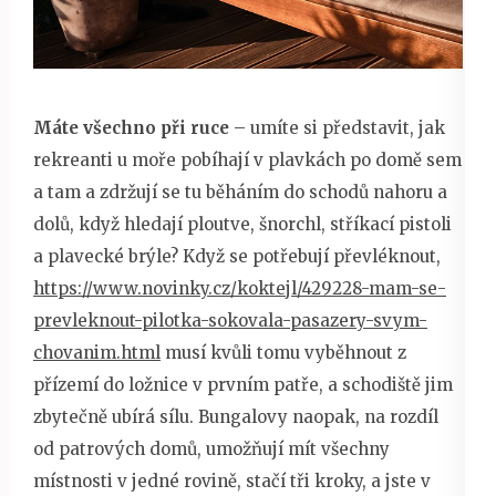
Máte všechno při ruce
– umíte si představit, jak
rekreanti u moře pobíhají v plavkách po domě sem
a tam a zdržují se tu běháním do schodů nahoru a
dolů, když hledají ploutve, šnorchl, stříkací pistoli
a plavecké brýle? Když se potřebují převléknout,
https://www.novinky.cz/koktejl/429228-mam-se-
prevleknout-pilotka-sokovala-pasazery-svym-
chovanim.html
musí kvůli tomu vyběhnout z
přízemí do ložnice v prvním patře, a schodiště jim
zbytečně ubírá sílu. Bungalovy naopak, na rozdíl
od patrových domů, umožňují mít všechny
místnosti v jedné rovině, stačí tři kroky, a jste v