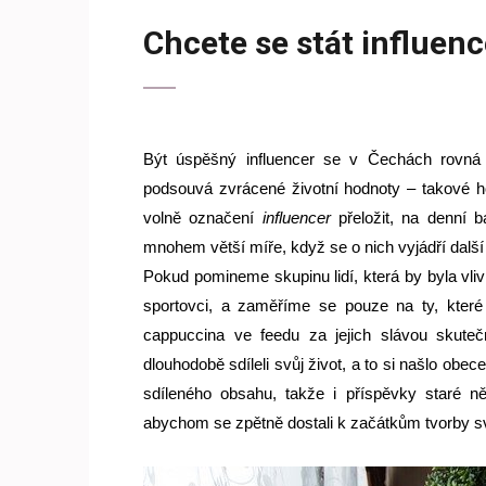
Chcete se stát influen
Být úspěšný influencer se v Čechách rovná n
podsouvá zvrácené životní hodnoty – takové ho
volně označení 
influencer
 přeložit, na denní b
mnohem větší míře, když se o nich vyjádří dalš
Pokud pomineme skupinu lidí, která by byla vlivn
sportovci, a zaměříme se pouze na ty, které pro
cappuccina ve feedu za jejich slávou skutečn
dlouhodobě sdíleli svůj život, a to si našlo obec
sdíleného obsahu, takže i příspěvky staré něk
abychom se zpětně dostali k začátkům tvorby sv