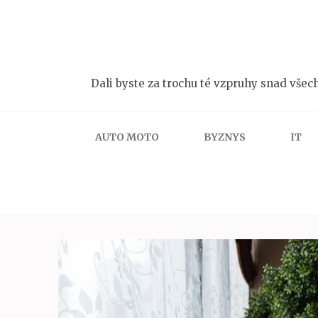
Přeskočit
na
obsah
(stiskněte
Dali byste za trochu té vzpruhy snad všech
Enter)
AUTO MOTO
BYZNYS
IT