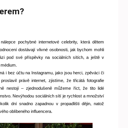
cerem?
álepce pochybné internetové celebrity, která dětem 
dnocení dostávají vlivné osobnosti, jak bychom mohli 
ázi pod své příspěvky na sociálních sítích, a ještě v 
í médium.
á i bez účtu na Instagramu, jako jsou herci, zpěváci či 
slavil právě internet, zjistíme, že třicátá fotografie 
ě nestojí – zjednodušeně můžeme říct, že tito lidé 
enstvo. Nevýhodou sociálních sítí je rychlost a množství 
olik dní snadno zapadnou v propadlišti dějin, natož 
ého oblíbeného influencera.  