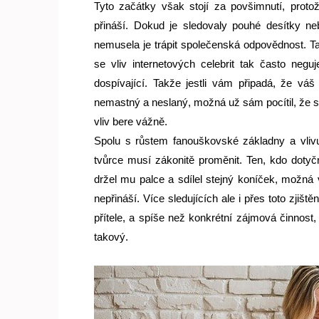
Tyto začátky však stojí za povšimnutí, protož
přináší. Dokud je sledovaly pouhé desítky nebo
nemusela je trápit společenská odpovědnost. Ta 
se vliv internetových celebrit tak často neguj
dospívající. Takže jestli vám připadá, že váš
nemastný a neslaný, možná už sám pocítil, že s
vliv bere vážně.
Spolu s růstem fanouškovské základny a vlivu
tvůrce musí zákonitě proměnit. Ten, kdo dotyčn
držel mu palce a sdílel stejný koníček, možná 
nepřináší. Více sledujících ale i přes toto zjišt
přítele, a spíše než konkrétní zájmová činnost, s
takový.