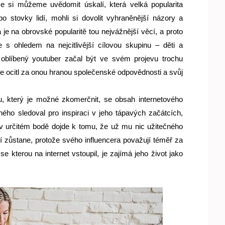
e si můžeme uvědomit úskalí, která velká popularita 
 stovky lidí, mohli si dovolit vyhraněnější názory a 
je na obrovské popularitě tou nejvážnější věcí, a proto 
e s ohledem na nejcitlivější cílovou skupinu – děti a 
 oblíbený youtuber začal být ve svém projevu trochu 
e ocitl za onou hranou společenské odpovědnosti a svůj 
, který je možné zkomerčnit, se obsah internetového 
ého sledoval pro inspiraci v jeho tápavých začátcích, 
v určitém bodě dojde k tomu, že už mu nic užitečného 
ění zůstane, protože svého influencera považují téměř za 
e kterou na internet vstoupil, je zajímá jeho život jako 