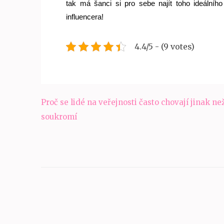
tak má šanci si pro sebe najít toho ideálního 
influencera!    
4.4/5 - (9 votes)
Navigace
Proč se lidé na veřejnosti často chovají jinak ne
pro
soukromí
příspěvek