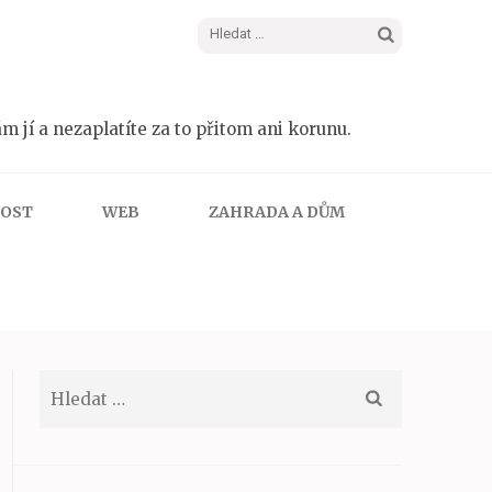
Vyhledávání
m jí a nezaplatíte za to přitom ani korunu.
NOST
WEB
ZAHRADA A DŮM
Vyhledávání