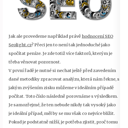
Jak ale provedeme například právě
hodnocení SEO
Seolight.cz
? Přeci jen to není tak jednoduché jako
spočítat peníze. Je zde totiž více faktorů, kterým je
třeba věnovat pozornost.
V první řadě je nutné si nechat ještě před zavedením
dané metodiky zpracovat analýzu, která nám řekne, s
jakým zvýšením zisku můžeme v ideálním případě
počítat. Toto číslo následně porovnáme s výsledkem.
Je samozřejmé, že ten nebude nikdy tak vysoký jako
je ideální případ, měl by se mu však co nejvíce blížit.
Pokud je podstatně nižší, je potřeba zjistit, proč tomu