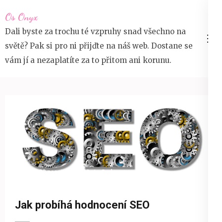
Přeskočit
Os Onyx
na
Dali byste za trochu té vzpruhy snad všechno na
obsah
světě? Pak si pro ni přijďte na náš web. Dostane se
(stiskněte
vám jí a nezaplatíte za to přitom ani korunu.
Enter)
20 prosince 2020
devene
Web
Jak probíhá hodnocení SEO