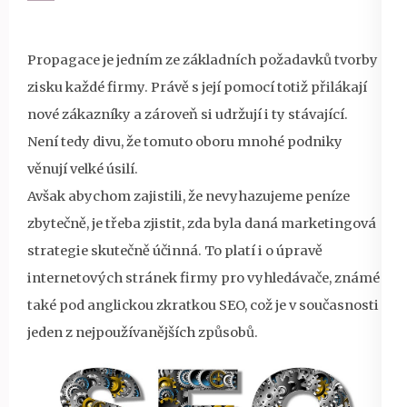
Propagace je jedním ze základních požadavků tvorby
zisku každé firmy. Právě s její pomocí totiž přilákají
nové zákazníky a zároveň si udržují i ty stávající.
Není tedy divu, že tomuto oboru mnohé podniky
věnují velké úsilí.
Avšak abychom zajistili, že nevyhazujeme peníze
zbytečně, je třeba zjistit, zda byla daná marketingová
strategie skutečně účinná. To platí i o úpravě
internetových stránek firmy pro vyhledávače, známé
také pod anglickou zkratkou SEO, což je v současnosti
jeden z nejpoužívanějších způsobů.