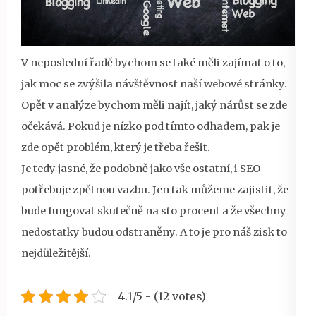
V neposlední řadě bychom se také měli zajímat o to,
jak moc se zvýšila návštěvnost naší webové stránky.
Opět v analýze bychom měli najít, jaký nárůst se zde
očekává. Pokud je nízko pod tímto odhadem, pak je
zde opět problém, který je třeba řešit.
Je tedy jasné, že podobně jako vše ostatní, i SEO
potřebuje zpětnou vazbu. Jen tak můžeme zajistit, že
bude fungovat skutečně na sto procent a že všechny
nedostatky budou odstraněny. A to je pro náš zisk to
nejdůležitější.
4.1/5 - (12 votes)