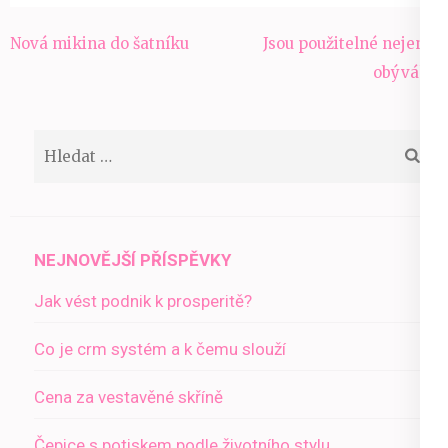
Navigace
Nová mikina do šatníku
Jsou použitelné nejen v
pro
obýváku
příspěvek
Vyhledávání
NEJNOVĚJŠÍ PŘÍSPĚVKY
Jak vést podnik k prosperitě?
Co je crm systém a k čemu slouží
Cena za vestavěné skříně
Čepice s potiskem podle životního stylu