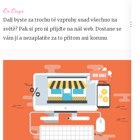
Přeskočit
Os Onyx
na
Dali byste za trochu té vzpruhy snad všechno na
obsah
světě? Pak si pro ni přijďte na náš web. Dostane se
(stiskněte
vám jí a nezaplatíte za to přitom ani korunu.
Enter)