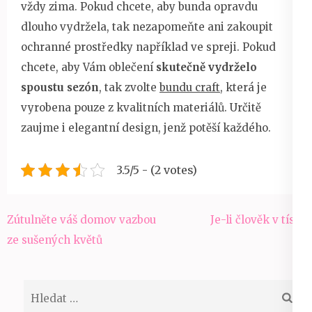
vždy zima. Pokud chcete, aby bunda opravdu
dlouho vydržela, tak nezapomeňte ani zakoupit
ochranné prostředky například ve spreji. Pokud
chcete, aby Vám oblečení
skutečně vydrželo
spoustu sezón
, tak zvolte
bundu craft
, která je
vyrobena pouze z kvalitních materiálů. Určitě
zaujme i elegantní design, jenž potěší každého.
3.5/5 - (2 votes)
Navigace
Zútulněte váš domov vazbou
Je-li člověk v tísni
pro
ze sušených květů
příspěvek
Vyhledávání