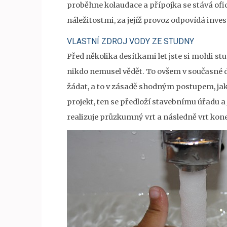
proběhne kolaudace a přípojka se stává ofi
náležitostmi, za jejíž provoz odpovídá invest
VLASTNÍ ZDROJ VODY ZE STUDNY
Před několika desítkami let jste si mohli s
nikdo nemusel vědět. To ovšem v současné d
žádat, a to v zásadě shodným postupem, jak
projekt, ten se předloží stavebnímu úřadu a j
realizuje průzkumný vrt a následně vrt kon