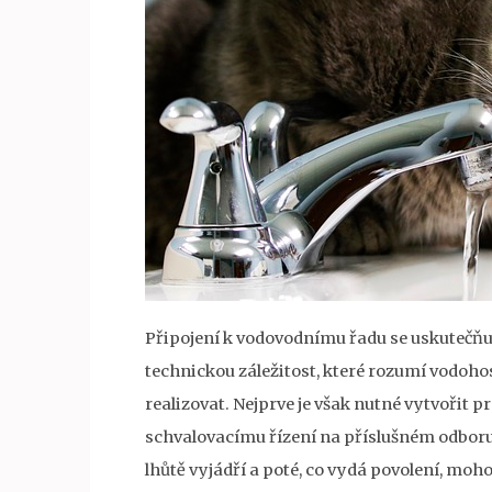
Připojení k vodovodnímu řadu se uskutečňuj
technickou záležitost, které rozumí vodohosp
realizovat. Nejprve je však nutné vytvořit 
schvalovacímu řízení na příslušném odboru
lhůtě vyjádří a poté, co vydá povolení, moh