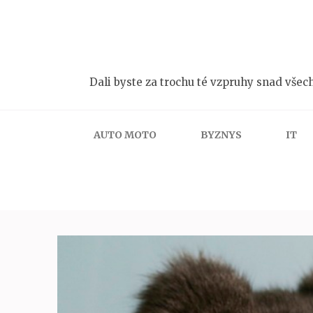
Přeskočit
na
obsah
(stiskněte
Dali byste za trochu té vzpruhy snad všech
Enter)
AUTO MOTO
BYZNYS
IT