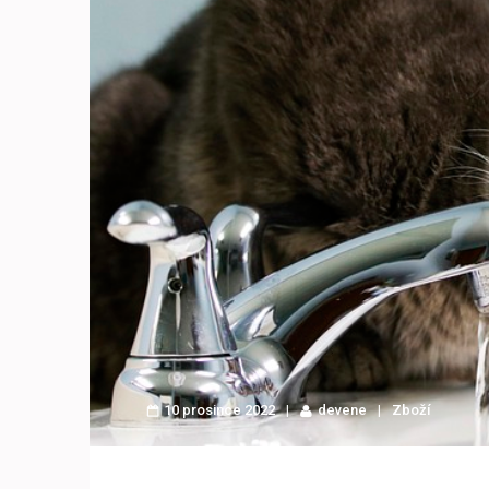
10 prosince 2022
devene
Zboží