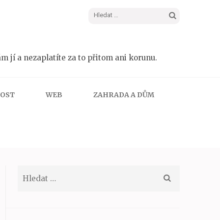
Vyhledávání
m jí a nezaplatíte za to přitom ani korunu.
NOST
WEB
ZAHRADA A DŮM
Vyhledávání