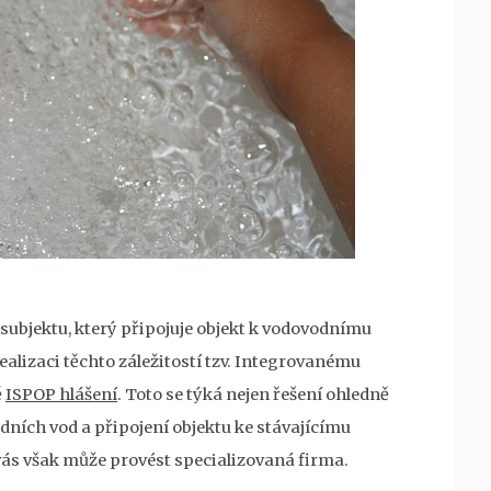
subjektu, který připojuje objekt k vodovodnímu
realizaci těchto záležitostí tzv. Integrovanému
ě
ISPOP hlášení
. Toto se týká nejen řešení ohledně
padních vod a připojení objektu ke stávajícímu
ás však může provést specializovaná firma.