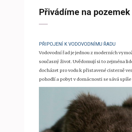
Přivádíme na pozemek 
PŘIPOJENÍ K VODOVODNÍMU ŘADU
Vodovodní řad je jednou z moderních vymože
současný život. Uvědomují si to zejména lidé
docházet pro vodu k přistavené cisterně ven
pohodlí a pobyt v domácnosti se sává spíše 