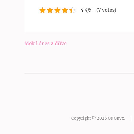
4.4/5 - (7 votes)
Navigace
Mobil dnes a dříve
pro
příspěvek
Copyright © 2026
Os Onyx
.