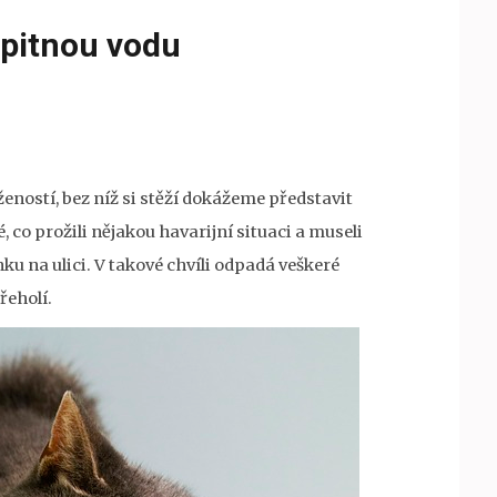
pitnou vodu
ností, bez níž si stěží dokážeme představit
, co prožili nějakou havarijní situaci a museli
ku na ulici. V takové chvíli odpadá veškeré
řeholí.