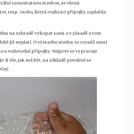
ciální samostatnou stavbou, se všemi
or, resp. osoba, která realizaci přípojky zaplatila.
tudnu na zahradě vykopat sami a v zásadě o tom
obě již neplatí. O výstavbu studny se rovněž musí
o u vodovodní přípojky. Nejprve se vypracuje
e-li vše, jak má být, na základě povolení se
ečný.