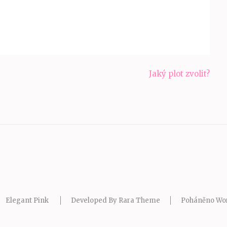
Jaký plot zvolit?
Elegant Pink
Developed By
Rara Theme
Poháněno
Wo