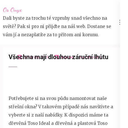
Přeskočit
Os Onyx
na
Dali byste za trochu té vzpruhy snad všechno na
obsah
světě? Pak si pro ni přijďte na náš web. Dostane se
(stiskněte
vám jí a nezaplatíte za to přitom ani korunu.
Enter)
Všechna mají dlouhou záruční lhůtu
17 června 2025
devene
Nezařazené
Potřebujete si na svou půdu namontovat naše
střešní okna
? V takovém případě nás navštivte a
vyberte si z naší nabídky. K dispozici máme ta
dřevěná Toso Ideal a dřevěná a plastová Toso