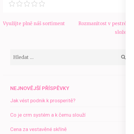
Navigace
Využijte plně náš sortiment
Rozmanitost v pestrém
pro
složení
příspěvek
Vyhledávání
NEJNOVĚJŠÍ PŘÍSPĚVKY
Jak vést podnik k prosperitě?
Co je crm systém a k čemu slouží
Cena za vestavěné skříně