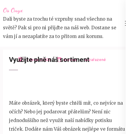
Přeskočit
Os Onyx
na
Dali byste za trochu té vzpruhy snad všechno na
obsah
světě? Pak si pro ni přijďte na náš web. Dostane se
(stiskněte
vám jí a nezaplatíte za to přitom ani korunu.
Enter)
Využijte plně náš sortiment
12 června 2025
devene
Nezařazené
Máte obrázek, který byste chtěli mít, co nejvíce na
očích? Nebo jej podarovat přátelům? Není nic
jednoduššího než využít naší nabídky
potisku
triček
. Dodáte nám Váš obrázek nejlépe ve formátu