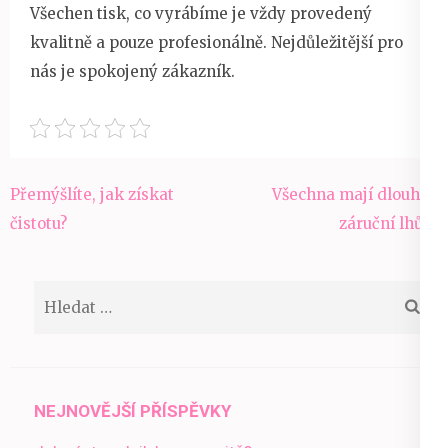
Všechen tisk, co vyrábíme je vždy provedený
kvalitně a pouze profesionálně. Nejdůležitější pro
nás je spokojený zákazník.
Navigace
Přemýšlíte, jak získat
Všechna mají dlouhou
pro
čistotu?
záruční lhůtu
příspěvek
Vyhledávání
NEJNOVĚJŠÍ PŘÍSPĚVKY