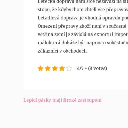
Letecká doprava nám sice nezavazí na sil
stopu, že kdybychom chtěli vše přepravov
Letadlová doprava je vhodná opravdu pou
Omezení přepravy zboží není v současné
většina zemí je závislá na exportu i impor
málokterá dokáže být naprosto soběstačn
zákazníci v obchodech.
4/5 - (8 votes)
Navigace
Lepicí pásky mají široké zastoupení
pro
příspěvek