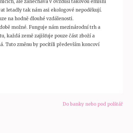
nicích, ale zanechává v ovzduší takovou emisní
at letadly tak nám asi ekologové nepoděkují.
ze na hodně dlouhé vzdálenosti.
 době možné. Funguje nám mezinárodní trh a
tu, každá země zajišťuje pouze část zboží a
á. Tuto změnu by pocítili především koncoví
Do banky nebo pod polštář