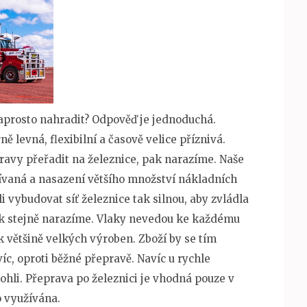
prosto nahradit? Odpověď je jednoduchá.
evná, flexibilní a časově velice příznivá.
avy přeřadit na železnice, pak narazíme. Naše
žívaná a nasazení většího množství nákladních
vybudovat síť železnice tak silnou, aby zvládla
ak stejně narazíme. Vlaky nevedou ke každému
 většině velkých výroben. Zboží by se tím
c, oproti běžné přepravě. Navíc u rychle
ohli. Přeprava po železnici je vhodná pouze v
o využívána.