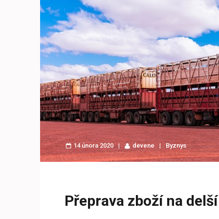
14 února 2020
devene
Byznys
Přeprava zboží na delší