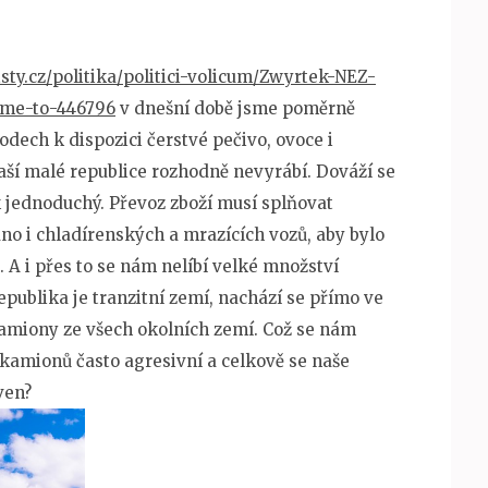
sty.cz/politika/politici-volicum/Zwyrtek-NEZ-
jme-to-446796
v dnešní době jsme poměrně
dech k dispozici čerstvé pečivo, ovoce i
 naší malé republice rozhodně nevyrábí. Dováží se
 jednoduchý. Převoz zboží musí splňovat
no i chladírenských a mrazících vozů, aby bylo
 A i přes to se nám nelíbí velké množství
epublika je tranzitní zemí, nachází se přímo ve
amiony ze všech okolních zemí. Což se nám
i kamionů často agresivní a celkově se naše
ven?