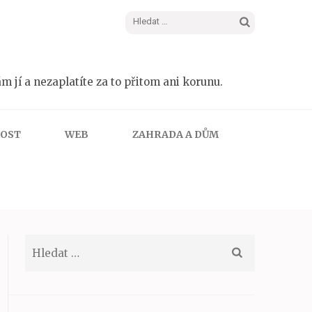
Vyhledávání
m jí a nezaplatíte za to přitom ani korunu.
NOST
WEB
ZAHRADA A DŮM
Vyhledávání