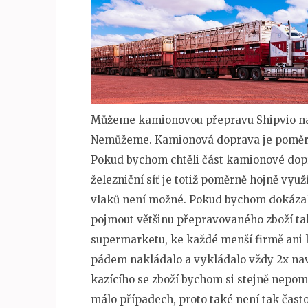
Můžeme kamionovou přepravu
Shipvio
na
Nemůžeme. Kamionová doprava je poměrně l
Pokud bychom chtěli část kamionové dopr
železniční síť je totiž poměrně hojně vyu
vlaků není možné. Pokud bychom dokázali 
pojmout většinu přepravovaného zboží t
supermarketu, ke každé menší firmě ani k
pádem nakládalo a vykládalo vždy 2x naví
kazícího se zboží bychom si stejně nepom
málo případech, proto také není tak čast