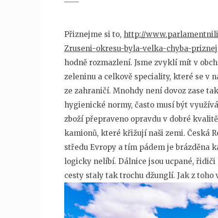
Přiznejme si to,
http://www.parlamentnili
Zruseni-okresu-byla-velka-chyba-prizne
hodně rozmazlení. Jsme zvyklí mít v obcho
zeleninu a celkově speciality, které se v
ze zahraničí. Mnohdy není dovoz zase tak
hygienické normy, často musí být využívá
zboží přepraveno opravdu v dobré kvalitě.
kamionů, které křižují naši zemi. Česká R
středu Evropy a tím pádem je brázděna k
logicky nelíbí. Dálnice jsou ucpané, řidič
cesty staly tak trochu džunglí. Jak z toho 