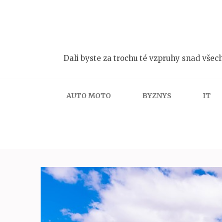
Přeskočit
na
obsah
(stiskněte
Dali byste za trochu té vzpruhy snad všech
Enter)
AUTO MOTO
BYZNYS
IT